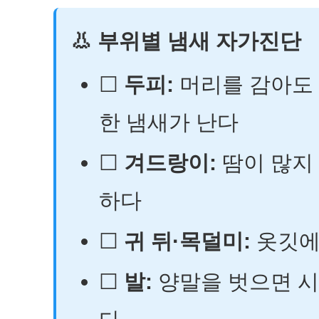
👃 부위별 냄새 자가진단
☐
두피:
머리를 감아도 
한 냄새가 난다
☐
겨드랑이:
땀이 많지
하다
☐
귀 뒤·목덜미:
옷깃에
☐
발:
양말을 벗으면 시