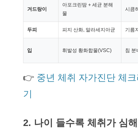
아포크린땀 + 세균 분해
겨드랑이
시큼하
물
두피
피지 산화, 말라세지아균
기름지
입
휘발성 황화합물(VSC)
침 분
👉
중년 체취 자가진단 체크
기
2. 나이 들수록 체취가 심