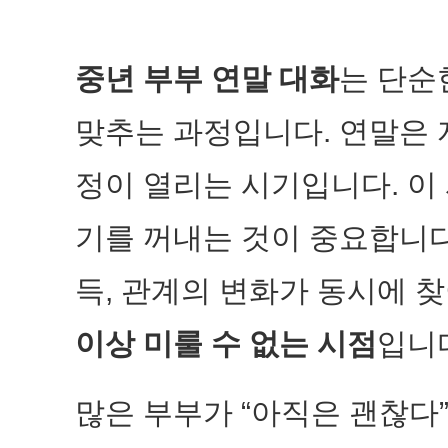
중년 부부 연말 대화
는 단순
맞추는 과정입니다. 연말은 
정이 열리는 시기입니다. 이
기를 꺼내는 것이 중요합니다
득, 관계의 변화가 동시에 
이상 미룰 수 없는 시점
입니
많은 부부가 “아직은 괜찮다”