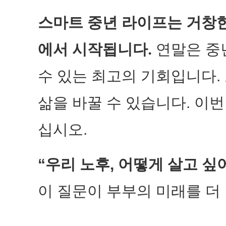
스마트 중년 라이프는 거창
에서 시작됩니다.
연말은 중
수 있는 최고의 기회입니다. 
삶을 바꿀 수 있습니다. 이번
십시오.
“우리 노후, 어떻게 살고 싶
이 질문이 부부의 미래를 더