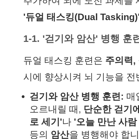
추가하여 뇌에 도전 과제를 
'듀얼 태스킹(Dual Tasking)
1-1. '걷기와 암산' 병행 
듀얼 태스킹 훈련은
주의력,
시에 향상시켜 뇌 기능을 
걷기와 암산 병행 훈련:
매일
오르내릴 때,
단순한 걷기에
로 세기'
나
'오늘 만난 사람
등의
암산
을 병행해야 합니