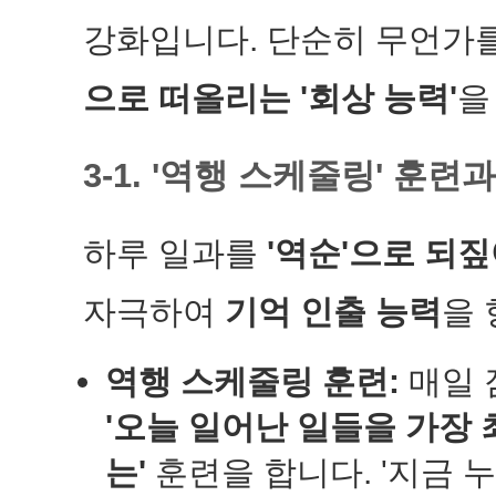
강화입니다. 단순히 무언가를
으로 떠올리는 '회상 능력'
을
3-1. '역행 스케줄링' 훈련
하루 일과를
'역순'으로 되짚
자극하여
기억 인출 능력
을 
역행 스케줄링 훈련:
매일 
'오늘 일어난 일들을 가장
는'
훈련을 합니다. '지금 누워있