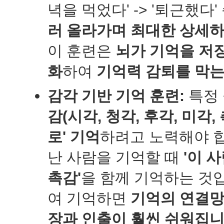
녁을 먹었다' -> '퇴근했다
러 올라가며 최대한 상세
이 훈련은
뇌가 기억을 저
화
하여
기억력 감퇴를 막는
감각 기반 기억 훈련:
특정 
감(시각, 청각, 후각, 미각, 
로' 기억
하려고 노력해야 합
난 사람을 기억할 때
'이 
촉감'
을 함께 기억하는 것
여 기억하면
기억의 연결망
장과 인출이 훨씬 쉬워집니