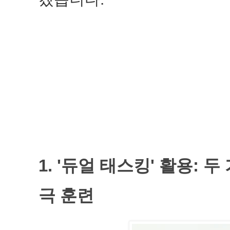
1. '듀얼 태스킹' 활용: 
극 훈련