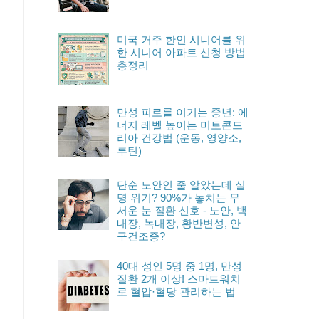
미국 거주 한인 시니어를 위
한 시니어 아파트 신청 방법
총정리
만성 피로를 이기는 중년: 에
너지 레벨 높이는 미토콘드
리아 건강법 (운동, 영양소,
루틴)
단순 노안인 줄 알았는데 실
명 위기? 90%가 놓치는 무
서운 눈 질환 신호 - 노안, 백
내장, 녹내장, 황반변성, 안
구건조증?
40대 성인 5명 중 1명, 만성
질환 2개 이상! 스마트워치
로 혈압·혈당 관리하는 법